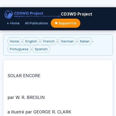
CD3WD Project
← Home
All Publications
♥ Support Us
Home
-
English
-
French
-
German
-
Italian
-
Portuguese
-
Spanish
SOLAR ENCORE
par W. R. BRESLIN
a illustré par GEORGE R. CLARK