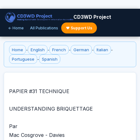
CD3WD Project
← Home
All Publications
♥ Support Us
Home
-
English
-
French
-
German
-
Italian
-
Portuguese
-
Spanish
PAPIER #31 TECHNIQUE
UNDERSTANDING BRIQUETTAGE
Par
Mac Cosgrove - Davies