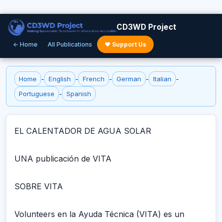
CD3WD Project
← Home
All Publications
♥ Support Us
Home
-
English
-
French
-
German
-
Italian
-
Portuguese
-
Spanish
EL CALENTADOR DE AGUA SOLAR
UNA publicación de VITA
SOBRE VITA
Volunteers en la Ayuda Técnica (VITA) es un