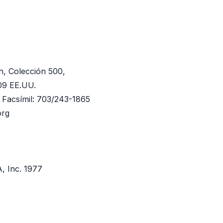
I
n, Colección 500,
209 EE.UU.
l Facsímil: 703/243-1865
org
, Inc. 1977