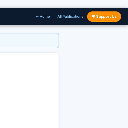
← Home
All Publications
♥ Support Us