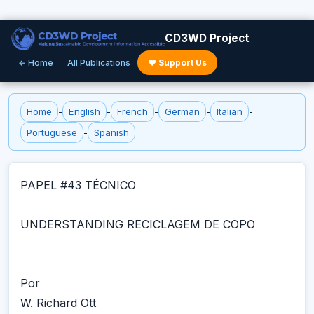
CD3WD Project
← Home
All Publications
♥ Support Us
Home
-
English
-
French
-
German
-
Italian
-
Portuguese
-
Spanish
PAPEL #43 TÉCNICO
UNDERSTANDING RECICLAGEM DE COPO
Por
W. Richard Ott