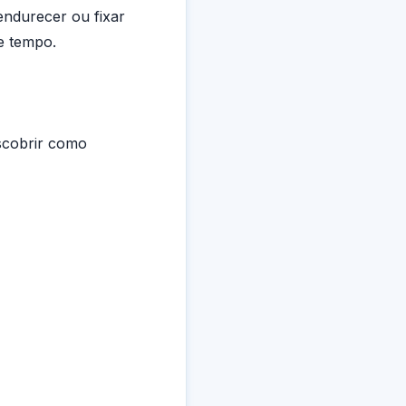
endurecer ou fixar
e tempo.
scobrir como