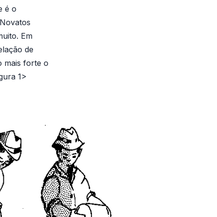
e é o
 Novatos
muito. Em
relação de
 mais forte o
igura 1>