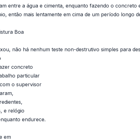
am entre a água e cimenta, enquanto fazendo o concreto 
pio, então mais lentamente em cima de um período longo d
istura Boa
ixou, não há nenhum teste non-destrutivo simples para de
o
fazer concreto
abalho particular
com o supervisor
param,
redientes,
 e relógio
enquanto endurece.
te em