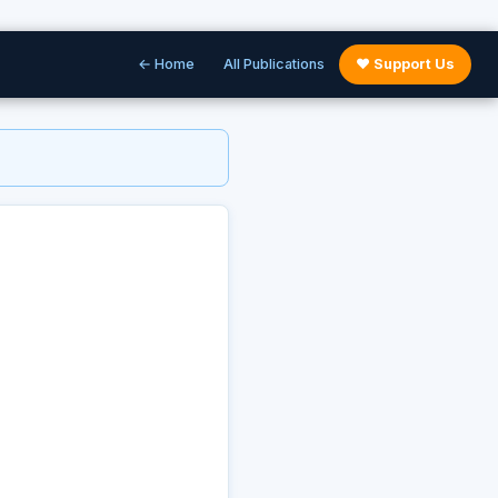
← Home
All Publications
♥ Support Us