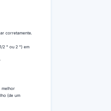
car corretamente.
/2 " ou 2 ") em
r
O melhor
ulho (de um