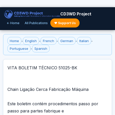
CD3WD Project
← Home
All Publications
♥ Support Us
Home
-
English
-
French
-
German
-
Italian
-
Portuguese
-
Spanish
VITA BOLETIM TÉCNICO 51025-BK
Chain Ligação Cerca Fabricação Máquina
Este boletim contém procedimentos passo por
passo para partes fabrique e