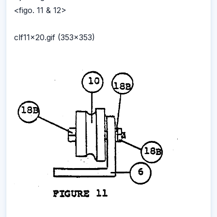
<figo. 11 & 12>
clf11x20.gif (353x353)