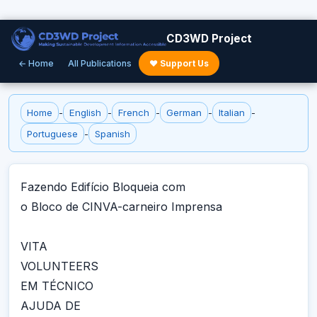
CD3WD Project
← Home
All Publications
♥ Support Us
Home
-
English
-
French
-
German
-
Italian
-
Portuguese
-
Spanish
Fazendo Edifício Bloqueia com
o Bloco de CINVA-carneiro Imprensa
VITA
VOLUNTEERS
EM TÉCNICO
AJUDA DE