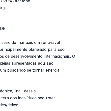
ax:703/243-1865
org
 DE
a série de manuais em renovável
 principalmente planejado para uso
os de desenvolvimento internacionais. O
idéias apresentadas aqui são,
r um buscando se tornar energia
cnica, Inc., deseja
cera aos indivíduos seguintes
les/delas: