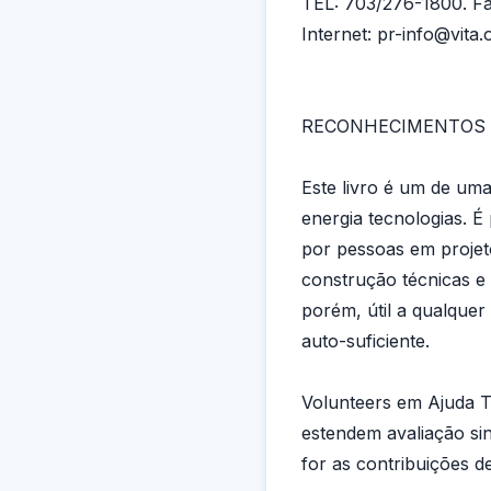
TEL: 703/276-1800. F
Internet: pr-info@vita.
RECONHECIMENTOS
Este livro é um de um
energia tecnologias. É
por pessoas em projet
construção técnicas e 
porém, útil a qualque
auto-suficiente.
Volunteers em Ajuda Té
estendem avaliação sin
for as contribuições de