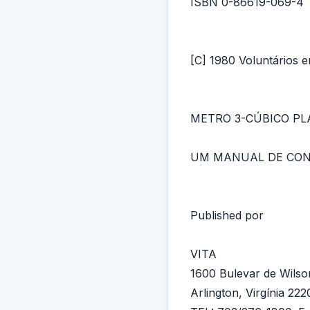
ISBN 0-86619-069-4
[C] 1980 Voluntários 
METRO 3-CÚBICO PL
UM MANUAL DE CO
Published por
VITA
1600 Bulevar de Wilso
Arlington, Virgínia 222