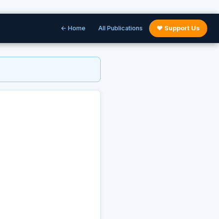
← Home
All Publications
♥ Support Us