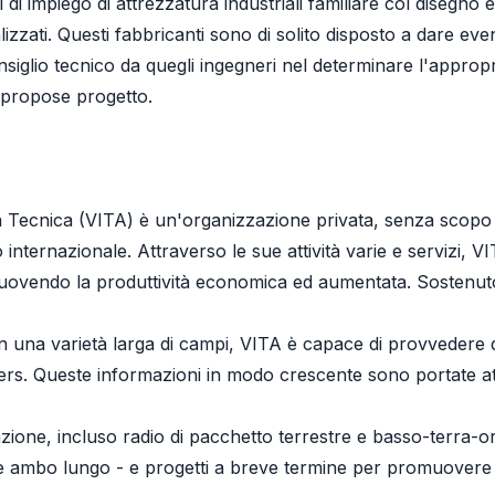
 di impiego di attrezzatura industriali familiare col disegno e
lizzati. Questi fabbricanti sono di solito disposto a dare eve
consiglio tecnico da quegli ingegneri nel determinare l'approp
 propose progetto.
za Tecnica (VITA) è un'organizzazione privata, senza scopo
internazionale. Attraverso le sue attività varie e servizi, VI
muovendo la produttività economica ed aumentata. Sostenut
 in una varietà larga di campi, VITA è capace di provvedere q
ers. Queste informazioni in modo crescente sono portate a
ione, incluso radio di pacchetto terrestre e basso-terra-orbit
 ambo lungo - e progetti a breve termine per promuovere 