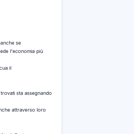
i anche se
vede l'economia più
cua il
 trovati sta assegnando
anche attraverso loro