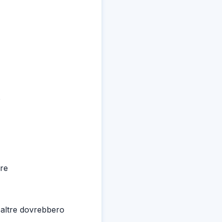
o
ere
altre dovrebbero