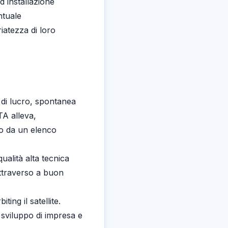
d installazione
ntuale
riatezza di loro
 di lucro, spontanea
TA alleva,
o da un elenco
ualità alta tecnica
ttraverso a buon
ing il satellite.
sviluppo di impresa e