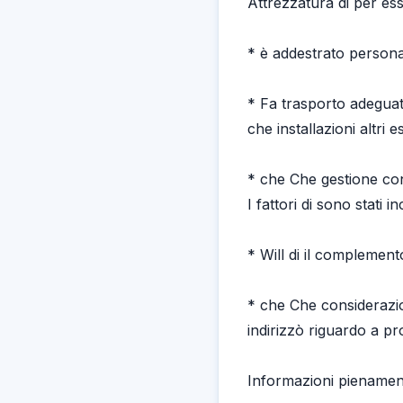
Attrezzatura di per es
* è addestrato persona
* Fa trasporto adeguat
che installazioni altri 
* che Che gestione cont
I fattori di sono stati in
* Will di il complemento
* che Che considerazion
indirizzò riguardo a p
Informazioni pienamen