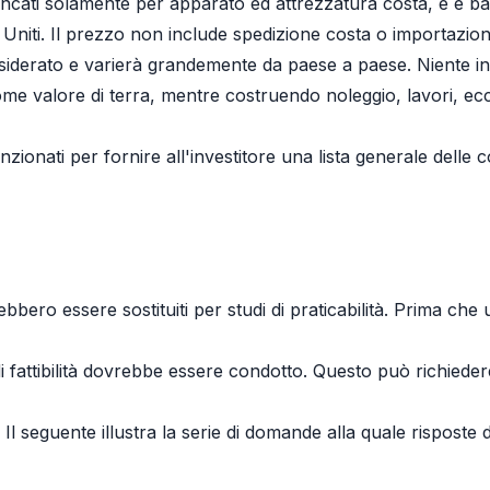
encati solamente per apparato ed attrezzatura costa, e è b
i Uniti. Il prezzo non include spedizione costa o importazio
iderato e varierà grandemente da paese a paese. Niente in
me valore di terra, mentre costruendo noleggio, lavori, ecc
nzionati per fornire all'investitore una lista generale delle 
ebbero essere sostituiti per studi di praticabilità. Prima che
i fattibilità dovrebbe essere condotto. Questo può richieder
. Il seguente illustra la serie di domande alla quale risposte