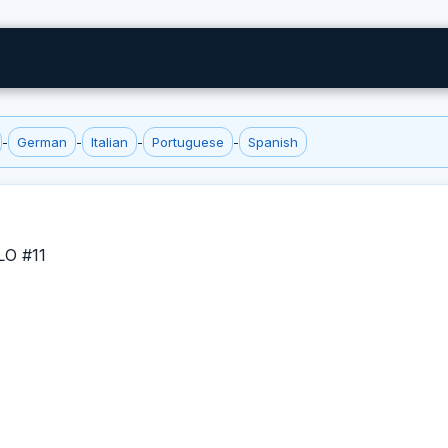
-
German
-
Italian
-
Portuguese
-
Spanish
LO #11