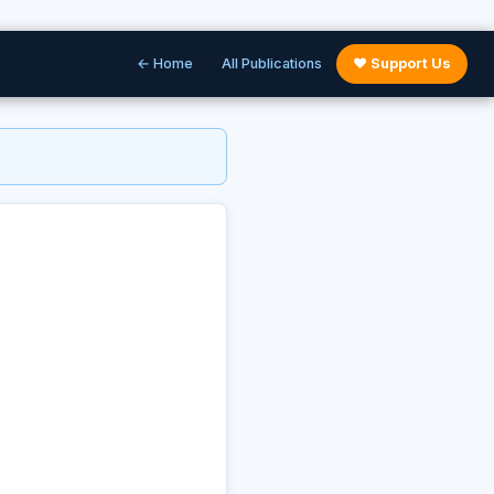
← Home
All Publications
♥ Support Us