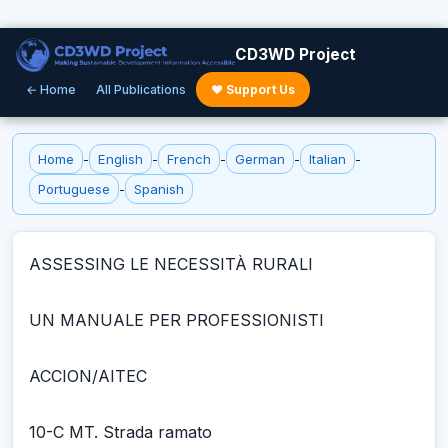
CD3WD Project
← Home
All Publications
♥ Support Us
Home
-
English
-
French
-
German
-
Italian
-
Portuguese
-
Spanish
ASSESSING LE NECESSITÀ RURALI
UN MANUALE PER PROFESSIONISTI
ACCION/AITEC
10-C MT. Strada ramato