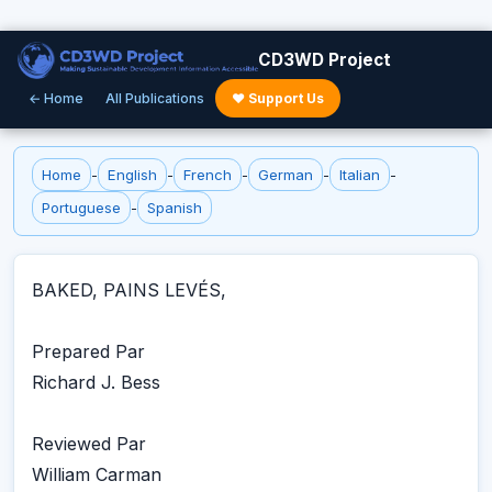
CD3WD Project
← Home
All Publications
♥ Support Us
Home
-
English
-
French
-
German
-
Italian
-
Portuguese
-
Spanish
BAKED, PAINS LEVÉS,
Prepared Par
Richard J. Bess
Reviewed Par
William Carman