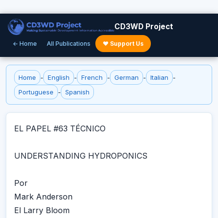
CD3WD Project
← Home
All Publications
♥ Support Us
Home
-
English
-
French
-
German
-
Italian
-
Portuguese
-
Spanish
EL PAPEL #63 TÉCNICO
UNDERSTANDING HYDROPONICS
Por
Mark Anderson
El Larry Bloom