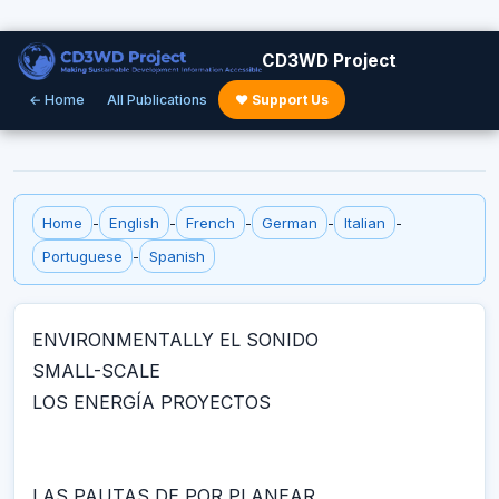
CD3WD Project
← Home
All Publications
♥ Support Us
Home
-
English
-
French
-
German
-
Italian
-
Portuguese
-
Spanish
ENVIRONMENTALLY EL SONIDO
SMALL-SCALE
LOS ENERGÍA PROYECTOS
LAS PAUTAS DE POR PLANEAR