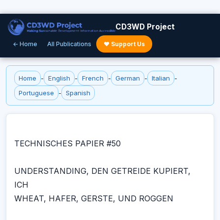
CD3WD Project
← Home
All Publications
♥ Support Us
Home
-
English
-
French
-
German
-
Italian
-
Portuguese
-
Spanish
TECHNISCHES PAPIER #50
UNDERSTANDING, DEN GETREIDE KUPIERT,
ICH
WHEAT, HAFER, GERSTE, UND ROGGEN